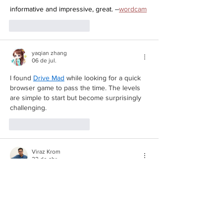
informative and impressive, great. --
wordcam
Curtir
Responder
yaqian zhang
06 de jul.
I found 
Drive Mad
 while looking for a quick 
browser game to pass the time. The levels 
are simple to start but become surprisingly 
challenging.
Curtir
Responder
Viraz Krom
23 de abr.
I have a habit before sleep of looking at 
something uniform. My sister showed me 
https://daman-game-india-win.com
 and said 
“try just watching”. I opened it and saw 
slowly changing color waves. Then I read a 