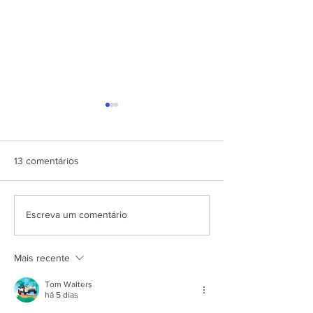
13 comentários
Curiosidades no
Como definir a p
Escreva um comentário
fechamento de arquivos
ideal para o seu
para a impressão.
Mais recente
Tom Walters
há 5 dias