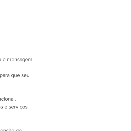
ca e mensagem.
para que seu 
cional, 
 e serviços.
tenção do 