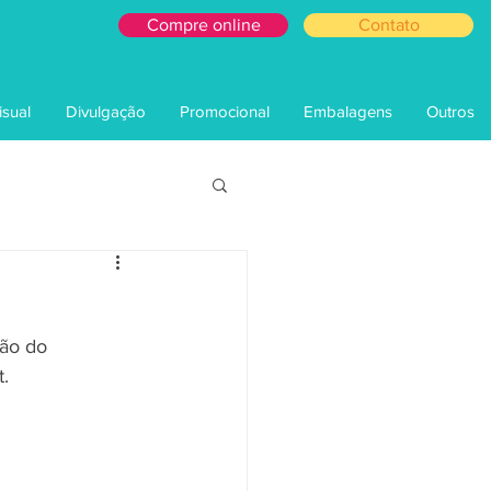
Compre online
Contato
3126-3126
3126-3126
sual
Divulgação
Promocional
Embalagens
Outros
ão do 
.