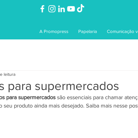
Ligue agora:
11 
WhatsApp:
11 
A Promopress
Papelaria
Comunicação vi
e leitura
s para supermercados
os para supermercados
 são essenciais para chamar atenç
o seu produto ainda mais desejado. Saiba mais nesse post