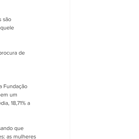
 são 
aquele 
rocura de 
da Fundação 
m em um 
ia, 18,71% a 
sando que 
s: as mulheres 