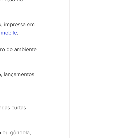
, impressa em 
 
mobile
.
tro do ambiente 
o, lançamentos 
adas curtas 
 ou gôndola, 