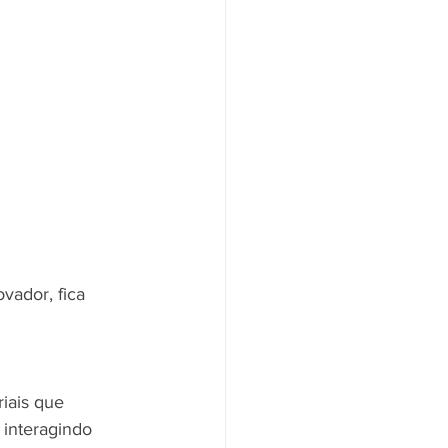
ador, fica 
iais que 
interagindo 