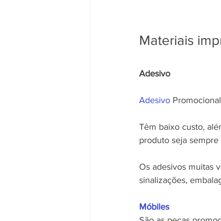
Materiais im
Adesivo
Adesivo 
Promocional
Têm baixo custo, alé
produto seja sempre 
Os adesivos muitas v
sinalizações, embala
Móbiles
São as peças promoci