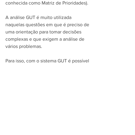
conhecida como Matriz de Prioridades).
A análise GUT é muito utilizada 
naquelas questões em que é preciso de 
uma orientação para tomar decisões 
complexas e que exigem a análise de 
vários problemas.
Para isso, com o sistema GUT é possível 
classificar cada problema de acordo 
com a Gravidade, Urgência e 
Tendência (e assim temos a sigla GUT).
Gravidade:
Sem gravidade;
Pouco grave;
Grave;
Muito grave;
Extremamente grave.