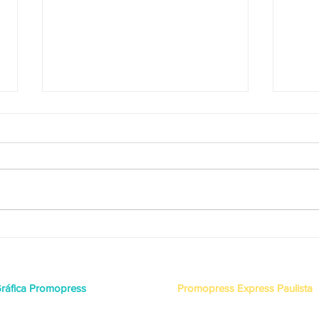
Curiosidades no fechamento
Você
de arquivos para a impressão.
merc
maio
ráfica Promopress
Promopress Express Paulista
ua José Pereira Jorge, 178
Av. Bernardino de Campos,
ila Guilherme - São Paulo – SP
158 - Paraíso, São Paulo - SP,