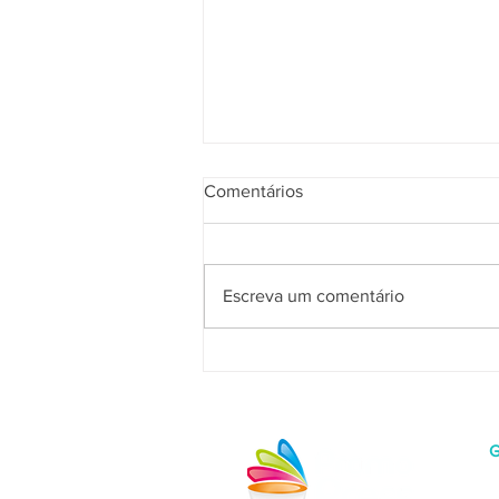
Comentários
Escreva um comentário
Promopress marca presença
no mundo dos games
G
R
V