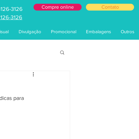
Compre online
Contato
3126-3126
3126-3126
sual
Divulgação
Promocional
Embalagens
Outros
dicas para 