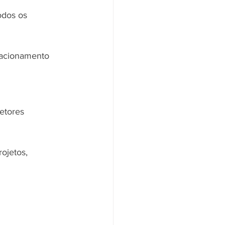
odos os 
lacionamento 
retores 
ojetos, 