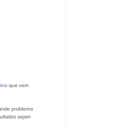
alvo
 que vem 
rande problema 
sultados sejam 