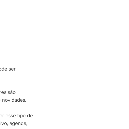
ode ser 
res são 
 novidades.
r esse tipo de 
ivo, agenda, 