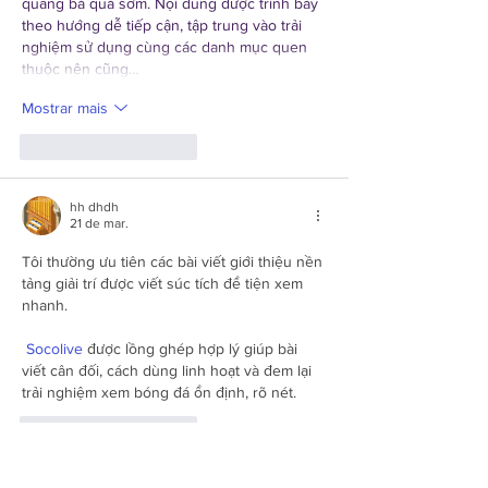
quảng bá quá sớm. Nội dung được trình bày 
theo hướng dễ tiếp cận, tập trung vào trải 
nghiệm sử dụng cùng các danh mục quen 
thuộc nên cũng…
Mostrar mais
Curtir
Responder
hh dhdh
21 de mar.
Tôi thường ưu tiên các bài viết giới thiệu nền 
tảng giải trí được viết súc tích để tiện xem 
nhanh.
Socolive
 được lồng ghép hợp lý giúp bài 
viết cân đối, cách dùng linh hoạt và đem lại 
trải nghiệm xem bóng đá ổn định, rõ nét.
Curtir
Responder