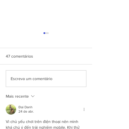
47 comentários
3 Dicas para evitar erros
Materiais PDV pa
Escreva um comentário
de impressão
franquias: quais 
comuns
Mais recente
Đại Danh
24 de abr.
Vì chủ yếu chơi trên điện thoại nên mình 
khá chú ý đến trải nghiệm mobile. Khi thử 