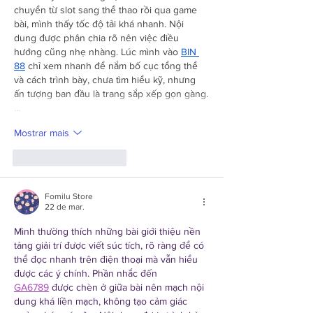
chuyển từ slot sang thể thao rồi qua game 
bài, mình thấy tốc độ tải khá nhanh. Nội 
dung được phân chia rõ nên việc điều 
hướng cũng nhẹ nhàng. Lúc mình vào 
BIN 
88
 chỉ xem nhanh để nắm bố cục tổng thể 
và cách trình bày, chưa tìm hiểu kỹ, nhưng 
ấn tượng ban đầu là trang sắp xếp gọn gàng.
…
Mostrar mais
Curtir
Responder
Fomilu Store
22 de mar.
Mình thường thích những bài giới thiệu nền 
tảng giải trí được viết súc tích, rõ ràng để có 
thể đọc nhanh trên điện thoại mà vẫn hiểu 
được các ý chính. Phần nhắc đến 
GA6789
 được chèn ở giữa bài nên mạch nội 
dung khá liền mạch, không tạo cảm giác 